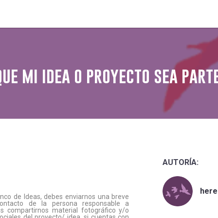
ue mi idea o proyecto sea parte
AUTORÍA:
here
anco de Ideas, debes enviarnos una breve
ontacto de la persona responsable a
s compartirnos material fotográfico y/o
ciales del proyecto/ idea, si cuentas con